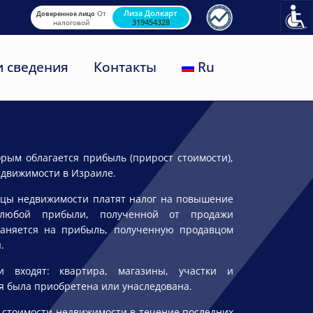
Лиза Долкарт
От
Доверенное лицо
319454328
налоговой
 сведения
Контакты
Ru
орым облагается прибыль (прирост стоимости),
едвижимости в Израиле.
авцы недвижимости платят налог на повышение
любой прибыли, полученной от продажи
раняется на прибыль, полученную продавцом
.
и входят: квартира, магазины, участки и
я была приобретена или унаследована.
т стоимости недвижимости в течение последних