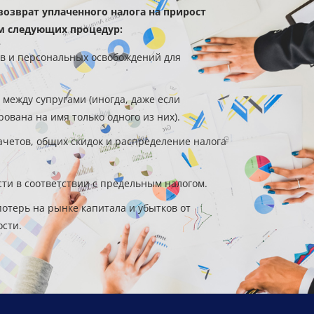
возврат уплаченного налога на прирост
м следующих процедур:
в и персональных освобождений для
 между супругами (иногда, даже если
ована на имя только одного из них).
четов, общих скидок и распределение налога
сти в соответствии с предельным налогом.
потерь на рынке капитала и убытков от
сти.