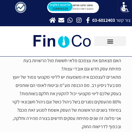
אליזבטה דולקרט
מספר מייצג מורשה
319454328
מטעם רשות המסים
צור קשר
03-6012403
האם מצאתם את עצמכם מלאי חששות מול הרשויות בעת
פתיחת עסק חדש וגם אובדי עצות?
מתארים לעצמכם איזו משמעות יש לליווי מקצועי צמוד של יועץ
מס בעל ניסיון רב. מס הכנסה מע"מ וביטוח לאומי הם שותפים
בעסק שלכם ליווי מקצועי יכול להקטין את חלקם בשותפות?
80% מהעסקים נסגרים בשל ניהול כושל וגם ניהול חשבונאי לקוי
במיוחד בשנים הראשונות של העסק אשמח למנוע זאת מכם?
אני מלווה זה שנים פתיחת עסקים חדשים בצורה מהירה וחלקה,
ובכפוף לדרישות החוק.