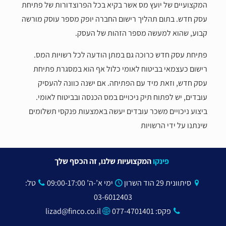
המקצועיים של יועץ מס אשר בקיא בכל הפרוצדורות של פתיחת
עסק חדש. בתום תהליך רישום החברה יופק מספר עוסק מורשה
קבוע, שהוא למעשה מספר הזהות של העסק.
פתיחת עסק חדש כרוכה גם במתן הודעה לכל רשויות המס.
רישום כעצמאי בביטוח לאומי כלול אף הוא במסגרת פתיחת
עסק חדש, וזאת מיד עם הפתיחה. אם ישנה כוונה להעסיק
עובדים, יש לפתוח תיק ניכויים במס הכנסה ובביטוח לאומי.
ביצוע ניכויים משכר עובדים יעשה באמצעות פנקסי תשלומים
שינתנו על ידי הרשויות
פינקו
המקצועיות שלנו, זה הכסף שלך
סיתוונית 29 הוד השרון
ימי א’-ה’ 09:00-17:00
טל:
03-6012403
פקס:
077-4701401
lizad@finco.co.il