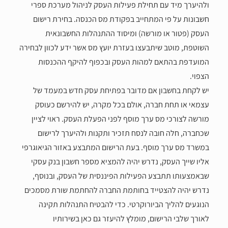
ולהיערך מיד עם תחילת פעילות העסק לניהול מערכת ספרי
חשבונות על פי המתחייב בפקודת מס הכנסה. בחירת רישום
העסק (פטור או מורשה) ומיסוד ההתנהלות החשבונאית
השוטפת, מוטב שיתבעצו בעזרת יועץ מס אשר ידע לכוון לבחירה
המועדפת בהתאם למהות העסק ובכפוף להיקף ההכנסות
הצפוי.
יש לקחת בחשבון אם מדובר בפתיחת עסק חדש במעמד של
עצמאי או תחת חברה, אולם בכל מקרה, יש להירשם כעוסק
מורשה לצורכי מס ערך מוסף לפני הפעלת העסק. ראוי לציין
שכחברה, חלה חובה לנסח תזכיר ותקנות ולהיערך לרישום
במשרד מס ערך מוסף. בעת הרישום המתבצע באזור הגיאוגרפי
אליו שייך העסק, נדרש יהיה להמציא מספר חשבון בנק עסקי
שבאמצעותו תתבצע הפעילות הפיננסית של העסק, ובנוסף,
נדרש יהיה להצטייד בחותמת החברה להחתמת שורת מסמכים
הנוגעים להליך הביורוקרטי. כדי להבטיח התנהלות תקינה
לאורך שלבי הרישום, מומלץ להיעזר גם כאן בשירותיו